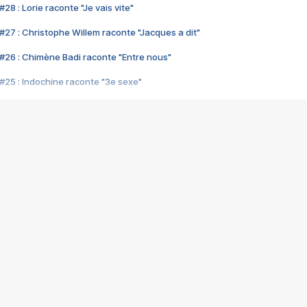
28 : Lorie raconte "Je vais vite"
#27 : Christophe Willem raconte "Jacques a dit"
#26 : Chimène Badi raconte "Entre nous"
#25 : Indochine raconte "3e sexe"
#24 : Zaho raconte "C'est chelou"
#23 : Patrick Bruel raconte "Au café des délices"
#22 : Kyo raconte "Le chemin"
#21 : Nolwenn Leroy raconte "Cassé"
#20 : Patrick Hernandez raconte "Born to be alive"
#19 : Lorie raconte "Près de moi"
#18 : Michael Jones raconte "A nos actes manqués" (avec Jean-Jacque
#17 : Khaled raconte "Aïcha"
#16 : Corneille raconte "Parce qu'on vient de loin"