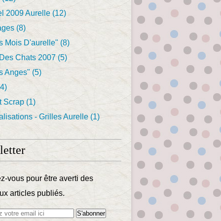
l 2009 Aurelle
(12)
ages
(8)
s Mois D'aurelle"
(8)
Des Chats 2007
(5)
s Anges"
(5)
4)
t Scrap
(1)
lisations - Grilles Aurelle
(1)
etter
-vous pour être averti des
x articles publiés.