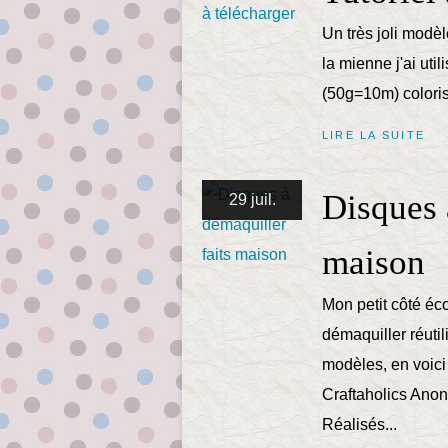
Un très joli modèl
la mienne j'ai uti
(50g=10m) coloris 
LIRE LA SUITE
Disques 
29 juil.
maison
Mon petit côté éco
démaquiller réutil
modèles, en voici
Craftaholics Ano
Réalisés...