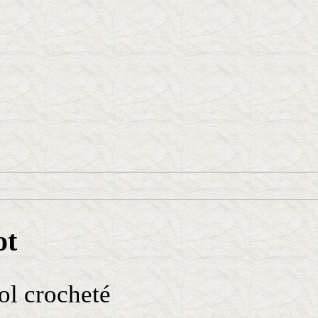
ot
ol crocheté