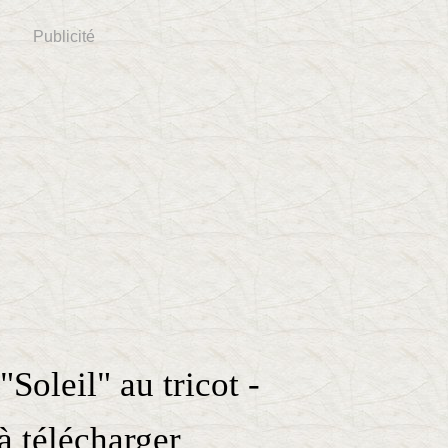
Publicité
Soleil" au tricot -
à télécharger