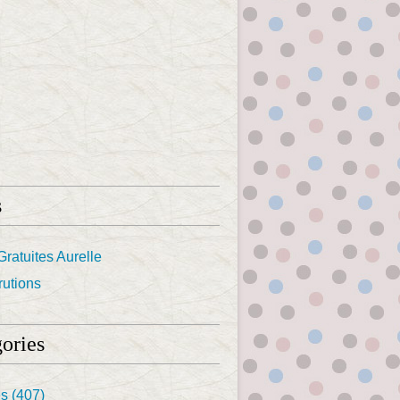
s
Gratuites Aurelle
utions
ories
es
(407)