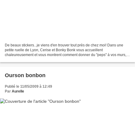
De beaux stickers...je viens d'en trouver tout près de chez moi! Dans une
petite ruelle de Lyon, Cerise et Bonky Bonk vous accueillent
chaleureusement et vous montrent comment donner du "peps" à vos murs, à
vos meubles, à votre ordinateur... Le plus difficile...
Ourson bonbon
Publié le 11/05/2009 à 12:49
Par
Aurelle