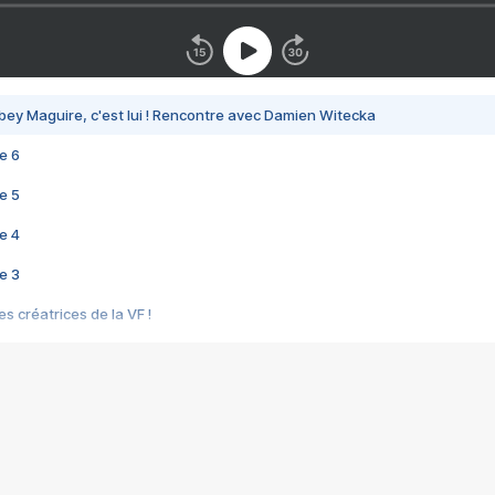
bey Maguire, c'est lui ! Rencontre avec Damien Witecka
e 6
e 5
e 4
e 3
s créatrices de la VF !
e 2
e 1
e Mektoub My Love arrive enfin ! Rencontre avec Shaïn Boumedine et Sal
i : après Toni en famille