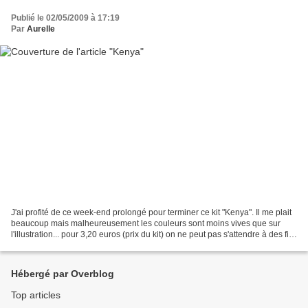
Publié le 02/05/2009 à 17:19
Par
Aurelle
J'ai profité de ce week-end prolongé pour terminer ce kit "Kenya". Il me plait
beaucoup mais malheureusement les couleurs sont moins vives que sur
l'illustration... pour 3,20 euros (prix du kit) on ne peut pas s'attendre à des fils
DMC! Ce carré sera...
Hébergé par Overblog
Top articles