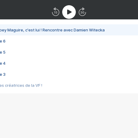
bey Maguire, c'est lui ! Rencontre avec Damien Witecka
e 6
e 5
e 4
e 3
s créatrices de la VF !
e 2
e 1
e Mektoub My Love arrive enfin ! Rencontre avec Shaïn Boumedine et Sal
i : après Toni en famille