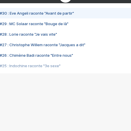
#30 : Eve Angeli raconte "Avant de partir"
#29 : MC Solaar raconte "Bouge de là"
28 : Lorie raconte "Je vais vite"
#27 : Christophe Willem raconte "Jacques a dit"
#26 : Chimène Badi raconte "Entre nous"
#25 : Indochine raconte "3e sexe"
#24 : Zaho raconte "C'est chelou"
#23 : Patrick Bruel raconte "Au café des délices"
#22 : Kyo raconte "Le chemin"
#21 : Nolwenn Leroy raconte "Cassé"
#20 : Patrick Hernandez raconte "Born to be alive"
#19 : Lorie raconte "Près de moi"