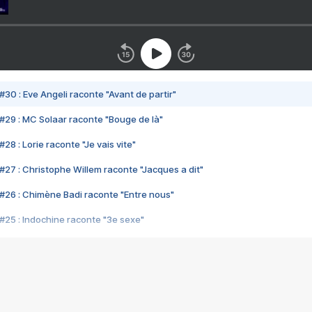
#30 : Eve Angeli raconte "Avant de partir"
#29 : MC Solaar raconte "Bouge de là"
28 : Lorie raconte "Je vais vite"
#27 : Christophe Willem raconte "Jacques a dit"
#26 : Chimène Badi raconte "Entre nous"
#25 : Indochine raconte "3e sexe"
#24 : Zaho raconte "C'est chelou"
#23 : Patrick Bruel raconte "Au café des délices"
#22 : Kyo raconte "Le chemin"