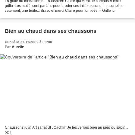
La grille du médaillon n°1 à inspirée Claire qui vient de composer cette
grille. Les motifs sont parfaits pour broder ses initiales sur un mouchoir, un
vêtement, une boite... Bravo et merci Claire pour ton idée !!! Grille ici
Bien au chaud dans ses chaussons
Publié le 27/11/2009 à 08:00
Par
Aurelle
Chaussons lutin Artisanat St JOachim Je les verrais bien au pied du sapin...
;-)) !