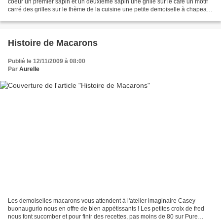
coeur un premier sapin et un deuxième sapin une grille sur le café un motif
carré des grilles sur le thème de la cuisine une petite demoiselle à chapeau
deux coqs un ange...
Histoire de Macarons
Publié le 12/11/2009 à 08:00
Par
Aurelle
Les demoiselles macarons vous attendent à l'atelier imaginaire Casey
buonaugurio nous en offre de bien appétissants ! Les petites croix de fred
nous font sucomber et pour finir des recettes, pas moins de 80 sur Pure