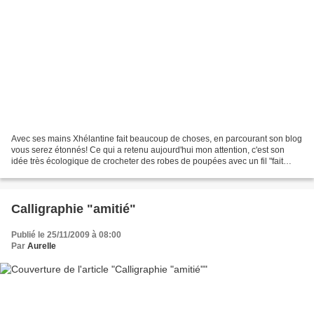
Avec ses mains Xhélantine fait beaucoup de choses, en parcourant son blog
vous serez étonnés! Ce qui a retenu aujourd'hui mon attention, c'est son
idée très écologique de crocheter des robes de poupées avec un fil "fait
maison"( réalisé des sacs en plastique...
Calligraphie "amitié"
Publié le 25/11/2009 à 08:00
Par
Aurelle