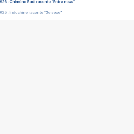
#26 : Chimène Badi raconte "Entre nous"
#25 : Indochine raconte "3e sexe"
#24 : Zaho raconte "C'est chelou"
#23 : Patrick Bruel raconte "Au café des délices"
#22 : Kyo raconte "Le chemin"
#21 : Nolwenn Leroy raconte "Cassé"
#20 : Patrick Hernandez raconte "Born to be alive"
#19 : Lorie raconte "Près de moi"
#18 : Michael Jones raconte "A nos actes manqués" (avec Jean-Jacque
#17 : Khaled raconte "Aïcha"
#16 : Corneille raconte "Parce qu'on vient de loin"
#15 : Indochine raconte "L'aventurier"
14 : Lorie raconte "Sur un air latino"