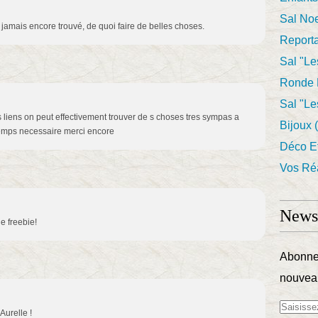
Sal Noe
jamais encore trouvé, de quoi faire de belles choses.
Report
Sal "le
Ronde 
Sal "le
 liens on peut effectivement trouver de s choses tres sympas a
Bijoux
(
 temps necessaire merci encore
Déco E
Vos Réa
Newsl
e freebie!
Abonnez
nouveau
Aurelle !