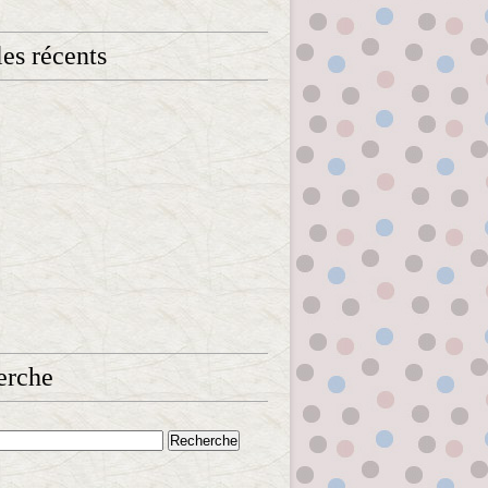
les récents
erche