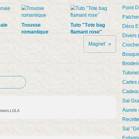
Point D
Patchwo
aie
Trousse
Tuto "Tote bag
Déco E
romantique
flamant rose"
Divers
(
Magnet'
Crochet
Bouqui
Broderi
Tutorie
Cartes
Cadeau
Sal Gr
Aurore
aisiers.LOLA
Recett
Sal "gr
Enfants