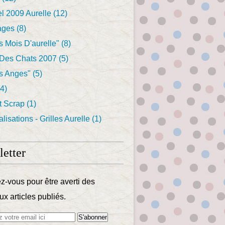
l 2009 Aurelle
(12)
ages
(8)
s Mois D'aurelle"
(8)
Des Chats 2007
(5)
s Anges"
(5)
4)
t Scrap
(1)
lisations - Grilles Aurelle
(1)
etter
-vous pour être averti des
x articles publiés.