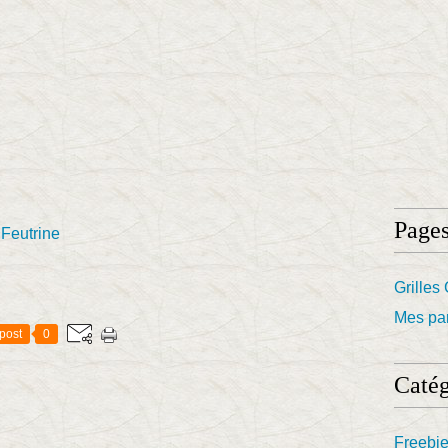
Page
 Feutrine
Grilles 
Mes par
post
0
Catég
Freebi