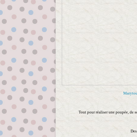
Marytou
Tout pour réaliser une poupée, de so
Des