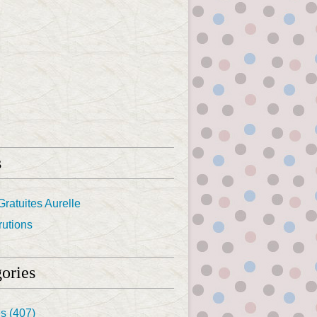
s
Gratuites Aurelle
utions
ories
es
(407)