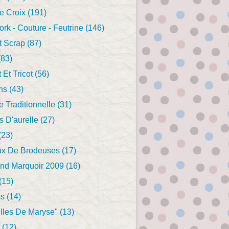
e Croix
(191)
rk - Couture - Feutrine
(146)
t Scrap
(87)
83)
 Et Tricot
(56)
ns
(43)
e Traditionnelle
(31)
ls D'aurelle
(27)
(23)
x De Brodeuses
(17)
and Marquoir 2009
(16)
(15)
es
(14)
illes De Maryse"
(13)
(12)