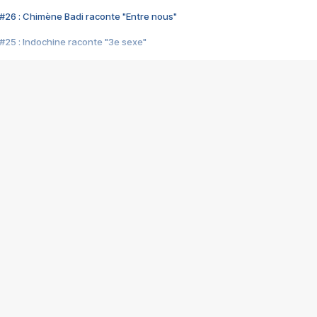
#26 : Chimène Badi raconte "Entre nous"
#25 : Indochine raconte "3e sexe"
#24 : Zaho raconte "C'est chelou"
#23 : Patrick Bruel raconte "Au café des délices"
#22 : Kyo raconte "Le chemin"
#21 : Nolwenn Leroy raconte "Cassé"
#20 : Patrick Hernandez raconte "Born to be alive"
#19 : Lorie raconte "Près de moi"
#18 : Michael Jones raconte "A nos actes manqués" (avec Jean-Jacque
#17 : Khaled raconte "Aïcha"
#16 : Corneille raconte "Parce qu'on vient de loin"
#15 : Indochine raconte "L'aventurier"