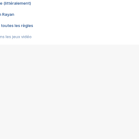
e (littéralement)
im Rayan
 toutes les règles
s les jeux vidéo
us choquant de Rockstar ? - Le scandale BULLY
e plus moche de Steam
du RÊVE tourne au CAUCHEMAR
pendant 8 heures
it… à tort
umiliés par un jeu vidéo
ire - Final Fantasy 8
ti un empire - Age of Empires
story DOFUS